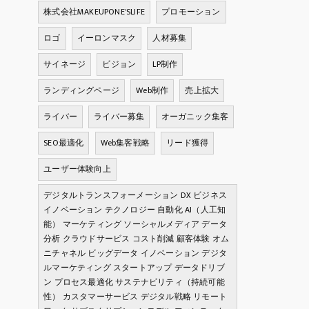
株式会社MAKEUPONE'SLIFE
プロモーション
ロゴ
イーロンマスク
人材募集
サイネージ
ビジョン
LP制作
ランディングページ
Web制作
売上拡大
ライバー
ライバー募集
オーガニック集客
SEO最適化
Web集客戦略
リード獲得
ユーザー体験向上
デジタルトランスフォーメーション DX ビジネス
イノベーション テクノロジー 自動化 AI（人工知
能） マーケティング ソーシャルメディア データ
分析 クラウドサービス コスト削減 顧客体験 オム
ニチャネル ビッグデータ イノベーション デジタ
ルマーケティング スタートアップ データドリブ
ン プロセス最適化 サステナビリティ（持続可能
性） カスタマーサービス デジタル戦略 リモート