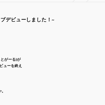
マンライブデビューしました！~
っとがーる)が
デビューを終え
か。