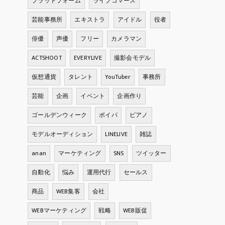
プラットフォーム
ライブコマース
芸能事務所
エキストラ
アイドル
役者
俳優
声優
フリー
カメラマン
ACTSHOOT
EVERYLIVE
撮影会モデル
仮想通貨
タレント
YouTuber
事務所
芸能
企画
イベント
企画作り
ゴールデンウィーク
ボイパ
ピアノ
モデルオーディション
LINELIVE
雑誌
anan
マーケティング
SNS
ツイッター
自動化
悩み
運用代行
セールス
商品
WEB集客
会社
WEBマーケティング
戦略
WEB販促