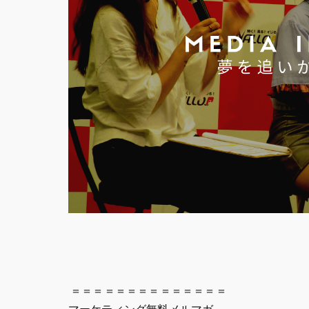
＝＝＝＝＝＝＝＝＝＝＝＝＝＝