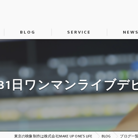
BLOG
SERVICE
NEW
動画制作
SNS運用代行
H
L~8月31日ワンマンライ
東京の映像制作は株式会社MAKE UP ONE’S LIFE
BLOG
ブログ一