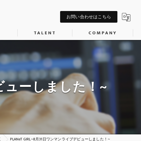
お問い合わせはこちら
S
TALENT
COMPANY
AIタレント
会社概要
P制作
記事作成代行
キャスティング
COSPLAYER
ブデビューしました！~
MODEL
ACTOR
森神匠
早宮永璃菜
覧
PLANeT GIRL~8月31日ワンマンライブデビューしました！~
劇団「カウントダウン」