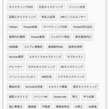
キャスティング会社
広告キャスティング
イベント出演
芸能人キャスティング
有名人起用
SNSインフルエンサー
TikToker
Threads依頼
マーケティング分析
Threads代行会社
運用代行費用
Threads集客
フォロワー増加
東京運用代行
SNS戦略
コスプレ事務所
動画制作SNS
総再生時間
YouTube運用
エキストラキャスティング
サブキャスト
ナレーター
モデルキャスティング
MCキャスティング
イベントコンパニオン
WEB広告
ドラマキャスティング
番組出演
YouTube出演者
エキストラ募集
東京キャスティング
撮影エキストラ
イベントMC
Claude Code
導入
中小企業
個人事業主
建築業
不動産
業務効率化
AI導入
DX推進