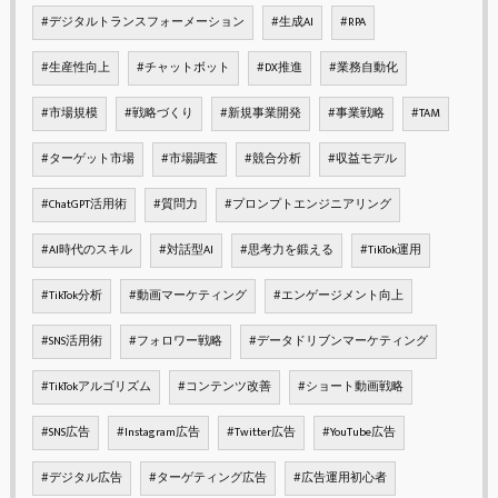
#デジタルトランスフォーメーション
#生成AI
#RPA
#生産性向上
#チャットボット
#DX推進
#業務自動化
#市場規模
#戦略づくり
#新規事業開発
#事業戦略
#TAM
#ターゲット市場
#市場調査
#競合分析
#収益モデル
#ChatGPT活用術
#質問力
#プロンプトエンジニアリング
#AI時代のスキル
#対話型AI
#思考力を鍛える
#TikTok運用
#TikTok分析
#動画マーケティング
#エンゲージメント向上
#SNS活用術
#フォロワー戦略
#データドリブンマーケティング
#TikTokアルゴリズム
#コンテンツ改善
#ショート動画戦略
#SNS広告
#Instagram広告
#Twitter広告
#YouTube広告
#デジタル広告
#ターゲティング広告
#広告運用初心者