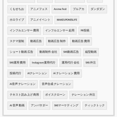
くもせちお
アニメフェス
Anime Fest
ブルアカ
ダンダダン
ホロライブ
アニメイベント
MAKEUPONESLIFE
インフルエンサー 費用
インフルエンサー 起用
PR投稿
ステマ規制
動画広告
動画広告 制作
動画広告 費用
ショート動画 広告
動画制作 会社
SNS動画広告
縦型動画
SNS運用 費用
Instagram運用代行
運用代行 会社
SNS 外注
投稿代行
AIナレーション
AI ナレーション 費用
AI音声 ナレーション
音声合成 ナレーション
テキスト読み上げ 商用
ボイスクローン
ナレーション 外注
AI 音声 動画
アンバサダー
SNSマーケティング
ティックトック