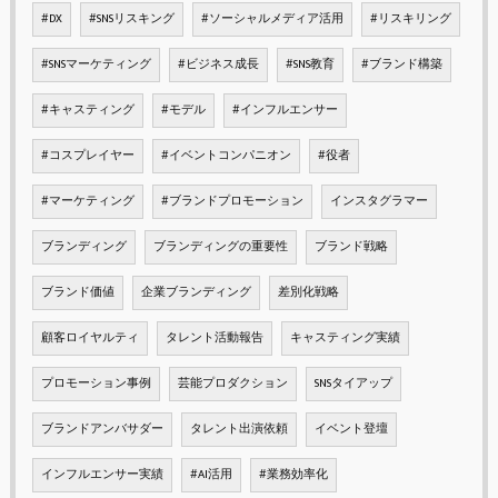
#DX
#SNSリスキング
#ソーシャルメディア活用
#リスキリング
#SNSマーケティング
#ビジネス成長
#SNS教育
#ブランド構築
#キャスティング
#モデル
#インフルエンサー
#コスプレイヤー
#イベントコンパニオン
#役者
#マーケティング
#ブランドプロモーション
インスタグラマー
ブランディング
ブランディングの重要性
ブランド戦略
ブランド価値
企業ブランディング
差別化戦略
顧客ロイヤルティ
タレント活動報告
キャスティング実績
プロモーション事例
芸能プロダクション
SNSタイアップ
ブランドアンバサダー
タレント出演依頼
イベント登壇
インフルエンサー実績
#AI活用
#業務効率化