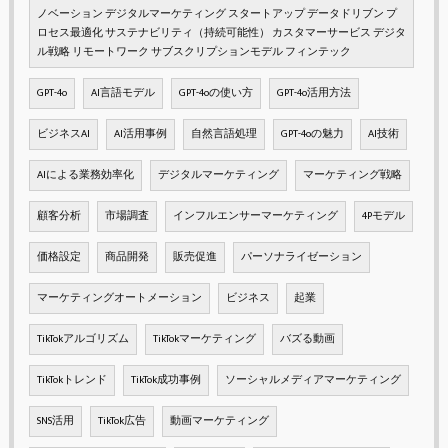
ノベーション デジタルマーケティング スタートアップ データドリブン プ
ロセス最適化 サステナビリティ（持続可能性） カスタマーサービス デジタ
ル戦略 リモートワーク サブスクリプションモデル フィンテック
GPT-4o
AI言語モデル
GPT-4oの使い方
GPT-4o活用方法
ビジネスAI
AI活用事例
自然言語処理
GPT-4oの魅力
AI技術
AIによる業務効率化
デジタルマーケティング
マーケティング戦略
顧客分析
市場調査
インフルエンサーマーケティング
4Pモデル
価格設定
商品開発
販売促進
パーソナライゼーション
マーケティングオートメーション
ビジネス
起業
TikTokアルゴリズム
TikTokマーケティング
バズる動画
TikTokトレンド
TikTok成功事例
ソーシャルメディアマーケティング
SNS活用
TikTok広告
動画マーケティング