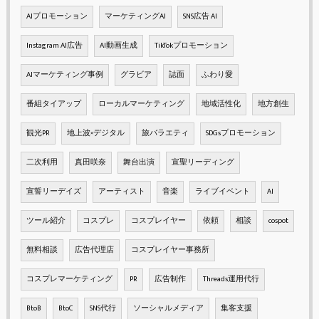
AIプロモーション
マーケティングAI
SNS広告 AI
Instagram AI広告
AI動画生成
TikTokプロモーション
AIマーケティング事例
グラビア
誌面
ふわり愛
番組タイアップ
ローカルマーケティング
地域活性化
地方創生
観光PR
地上波×デジタル
旅バラエティ
SDGsプロモーション
二次利用
真田咲奈
舞台出演
宣聖リーディング
宣誓リーデイズ
アーティスト
音楽
ライブイベント
AI
ツール紹介
コスプレ
コスプレイヤー
依頼
相談
cospot
無料相談
広告代理店
コスプレイヤー事務所
コスプレマーケティング
PR
広告制作
Threads運用代行
BtoB
BtoC
SNS代行
ソーシャルメディア
集客支援