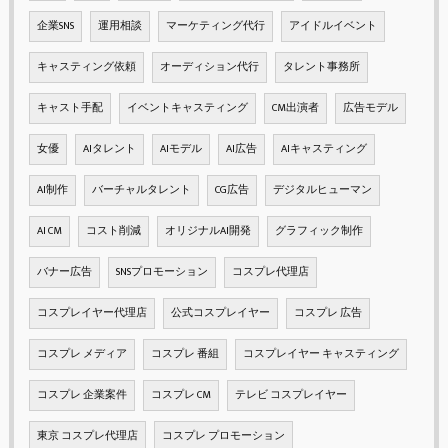
企業SNS
運用相談
マーケティング代行
アイドルイベント
キャスティング依頼
オーディション代行
タレント事務所
キャスト手配
イベントキャスティング
CM出演者
広告モデル
女優
AIタレント
AIモデル
AI広告
AIキャスティング
AI制作
バーチャルタレント
CG広告
デジタルヒューマン
AI CM
コスト削減
オリジナルAI開発
グラフィック制作
バナー広告
SNSプロモーション
コスプレ代理店
コスプレイヤー代理店
公式コスプレイヤー
コスプレ 広告
コスプレ メディア
コスプレ 番組
コスプレイヤー キャスティング
コスプレ 企業案件
コスプレ CM
テレビ コスプレイヤー
東京 コスプレ代理店
コスプレ プロモーション