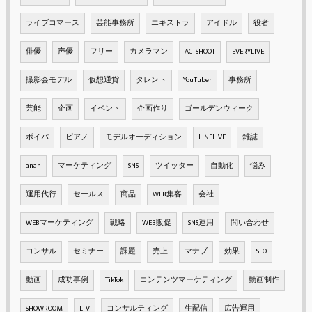
ライブコマース
芸能事務所
エキストラ
アイドル
役者
俳優
声優
フリー
カメラマン
ACTSHOOT
EVERYLIVE
撮影会モデル
仮想通貨
タレント
YouTuber
事務所
芸能
企画
イベント
企画作り
ゴールデンウィーク
ボイパ
ピアノ
モデルオーディション
LINELIVE
雑誌
anan
マーケティング
SNS
ツイッター
自動化
悩み
運用代行
セールス
商品
WEB集客
会社
WEBマーケティング
戦略
WEB販促
SNS運用
問い合わせ
コンサル
セミナー
課題
売上
マナブ
効果
SEO
動画
成功事例
TikTok
コンテンツマーケティング
動画制作
SHOWROOM
LTV
コンサルティング
生配信
広告運用