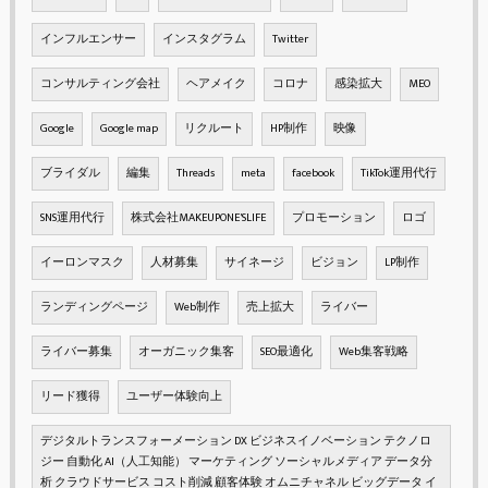
インフルエンサー
インスタグラム
Twitter
コンサルティング会社
ヘアメイク
コロナ
感染拡大
MEO
Google
Google map
リクルート
HP制作
映像
ブライダル
編集
Threads
meta
facebook
TikTok運用代行
SNS運用代行
株式会社MAKEUPONE'SLIFE
プロモーション
ロゴ
イーロンマスク
人材募集
サイネージ
ビジョン
LP制作
ランディングページ
Web制作
売上拡大
ライバー
ライバー募集
オーガニック集客
SEO最適化
Web集客戦略
リード獲得
ユーザー体験向上
デジタルトランスフォーメーション DX ビジネスイノベーション テクノロ
ジー 自動化 AI（人工知能） マーケティング ソーシャルメディア データ分
析 クラウドサービス コスト削減 顧客体験 オムニチャネル ビッグデータ イ