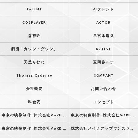
TALENT
AIタレント
COSPLAYER
ACTOR
森神匠
早宮永璃菜
劇団「カウントダウン」
ARTIST
天埜らむね
五阿弥ルナ
Thomas Caderao
COMPANY
会社概要
お問い合わせ
料金表
コンセプト
東京の映像制作･株式会社MAKE UP ONE’S LIFEの口コミ情報
東京の映像制作･株式会社MAKE UP ONE’S LIFEの評判
東京の映像制作･株式会社MAKE UP ONE’S LIFEのお客様の声
株式会社メイクアップワンズライフ