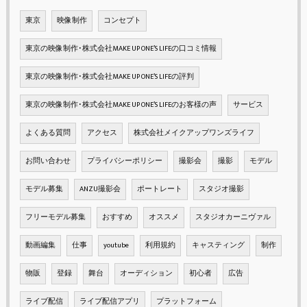
東京
映像制作
コンセプト
東京の映像制作･株式会社MAKE UP ONE’S LIFEの口コミ情報
東京の映像制作･株式会社MAKE UP ONE’S LIFEの評判
東京の映像制作･株式会社MAKE UP ONE’S LIFEのお客様の声
サービス
よくある質問
アクセス
株式会社メイクアップワンズライフ
お問い合わせ
プライバシーポリシー
撮影会
撮影
モデル
モデル募集
ANZU撮影会
ポートレート
スタジオ撮影
フリーモデル募集
おすすめ
オススメ
スタジオカーニヴァル
動画編集
仕事
youtube
利用規約
キャスティング
制作
物販
登録
舞台
オーディション
初心者
広告
ライブ配信
ライブ配信アプリ
プラットフォーム