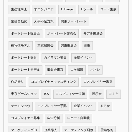
生産性向上
非エンジニア
Anthropic
AIツール
コード生成
業務自動化
人手不足対策
関東ポートレート
ポートレート撮影会
ポートレート交流会
モデル撮影会
被写体モデル
東京撮影会
関東撮影会
個撮
ポートレート撮影
カメラマン募集
撮影イベント
ポートレートモデル
撮影会東京
ロケ撮影
ポトレ
作品撮り
コスプレイヤーキャスティング
コスプレイヤー派遣
東京ゲームショウ
TGS
コスプレイヤー依頼
展示会
コミケ
ゲームショウ
コスプレイヤー手配
企業イベント
るるか
コスプレイヤー募集
広告分析
レポート自動化
マーケティングDX
企業導入
マーケティング研修
雲晴ちお