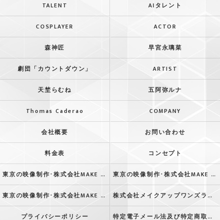
TALENT
AIタレント
COSPLAYER
ACTOR
森神匠
早宮永璃菜
劇団「カウントダウン」
ARTIST
天埜らむね
五阿弥ルナ
Thomas Caderao
COMPANY
会社概要
お問い合わせ
料金表
コンセプト
東京の映像制作･株式会社MAKE UP ONE’S LIFEの口コミ情報
東京の映像制作･株式会社MAKE UP ONE’S LIFEの評判
東京の映像制作･株式会社MAKE UP ONE’S LIFEのお客様の声
株式会社メイクアップワンズライフ
プライバシーポリシー
特定電子メール法及び特定商取引法に基づく表記