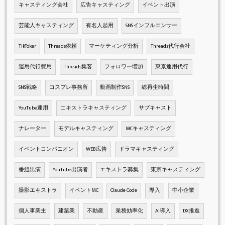
キャスティング会社
広告キャスティング
イベント出演
芸能人キャスティング
有名人起用
SNSインフルエンサー
TikToker
Threads依頼
マーケティング分析
Threads代行会社
運用代行費用
Threads集客
フォロワー増加
東京運用代行
SNS戦略
コスプレ事務所
動画制作SNS
総再生時間
YouTube運用
エキストラキャスティング
サブキャスト
ナレーター
モデルキャスティング
MCキャスティング
イベントコンパニオン
WEB広告
ドラマキャスティング
番組出演
YouTube出演者
エキストラ募集
東京キャスティング
撮影エキストラ
イベントMC
Claude Code
導入
中小企業
個人事業主
建築業
不動産
業務効率化
AI導入
DX推進