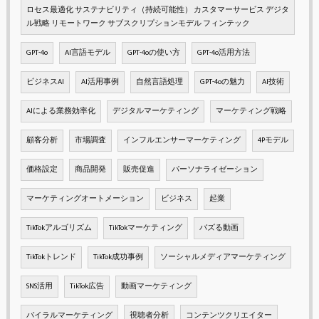
ロセス最適化 サステナビリティ（持続可能性） カスタマーサービス デジタ
ル戦略 リモートワーク サブスクリプションモデル フィンテック
GPT-4o
AI言語モデル
GPT-4oの使い方
GPT-4o活用方法
ビジネスAI
AI活用事例
自然言語処理
GPT-4oの魅力
AI技術
AIによる業務効率化
デジタルマーケティング
マーケティング戦略
顧客分析
市場調査
インフルエンサーマーケティング
4Pモデル
価格設定
商品開発
販売促進
パーソナライゼーション
マーケティングオートメーション
ビジネス
起業
TikTokアルゴリズム
TikTokマーケティング
バズる動画
TikTokトレンド
TikTok成功事例
ソーシャルメディアマーケティング
SNS活用
TikTok広告
動画マーケティング
バイラルマーケティング
視聴者分析
コンテンツクリエイター