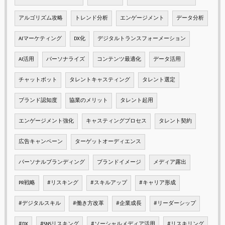
アルゴリズム攻略
トレンド分析
エンゲージメント
データ分析
AIマーケティング
DX化
デジタルトランスフォーメーション
AI活用
パーソナライズ
コンテンツ最適化
データ活用
チャットボット
タレントキャスティング
タレント選定
ブランド認知度
協業のメリット
タレント起用
エンゲージメント強化
キャスティングプロセス
タレント契約
広告キャンペーン
ターゲットオーディエンス
パーソナルブランディング
ブランドイメージ
メディア露出
PR戦略
#リスキング
#スキルアップ
#キャリア形成
#デジタルスキル
#働き方改革
#企業成長
#リーダーシップ
#DX
#SNSリスキング
#ソーシャルメディア活用
#リスキリング