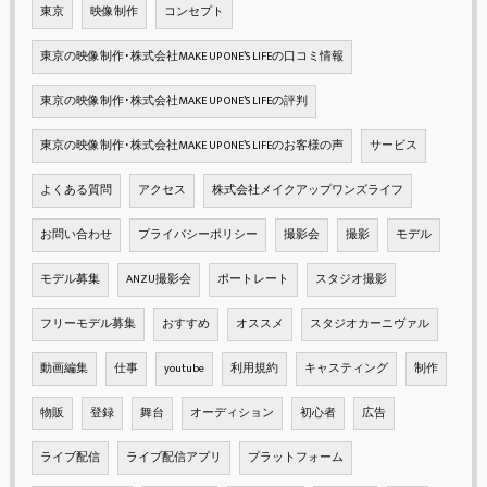
東京
映像制作
コンセプト
東京の映像制作･株式会社MAKE UP ONE’S LIFEの口コミ情報
東京の映像制作･株式会社MAKE UP ONE’S LIFEの評判
東京の映像制作･株式会社MAKE UP ONE’S LIFEのお客様の声
サービス
よくある質問
アクセス
株式会社メイクアップワンズライフ
お問い合わせ
プライバシーポリシー
撮影会
撮影
モデル
モデル募集
ANZU撮影会
ポートレート
スタジオ撮影
フリーモデル募集
おすすめ
オススメ
スタジオカーニヴァル
動画編集
仕事
youtube
利用規約
キャスティング
制作
物販
登録
舞台
オーディション
初心者
広告
ライブ配信
ライブ配信アプリ
プラットフォーム