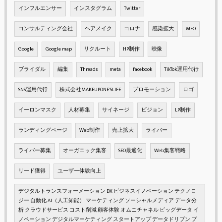
インフルエンサー
インスタグラム
Twitter
コンサルティング会社
ヘアメイク
コロナ
感染拡大
MEO
Google
Google map
リクルート
HP制作
映像
ブライダル
編集
Threads
meta
facebook
TikTok運用代行
SNS運用代行
株式会社MAKEUPONE'SLIFE
プロモーション
ロゴ
イーロンマスク
人材募集
サイネージ
ビジョン
LP制作
ランディングページ
Web制作
売上拡大
ライバー
ライバー募集
オーガニック集客
SEO最適化
Web集客戦略
リード獲得
ユーザー体験向上
デジタルトランスフォーメーション DX ビジネスイノベーション テクノロ
ジー 自動化 AI（人工知能） マーケティング ソーシャルメディア データ分
析 クラウドサービス コスト削減 顧客体験 オムニチャネル ビッグデータ イ
ノベーション デジタルマーケティング スタートアップ データドリブン プ