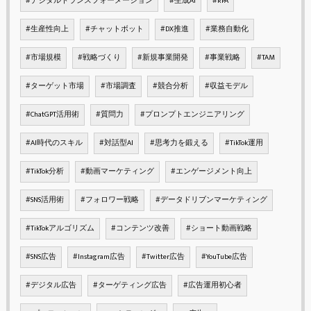
#デジタルトランスフォーメーション
#生成AI
#RPA
#生産性向上
#チャットボット
#DX推進
#業務自動化
#市場規模
#戦略づくり
#新規事業開発
#事業戦略
#TAM
#ターゲット市場
#市場調査
#競合分析
#収益モデル
#ChatGPT活用術
#質問力
#プロンプトエンジニアリング
#AI時代のスキル
#対話型AI
#思考力を鍛える
#TikTok運用
#TikTok分析
#動画マーケティング
#エンゲージメント向上
#SNS活用術
#フォロワー戦略
#データドリブンマーケティング
#TikTokアルゴリズム
#コンテンツ改善
#ショート動画戦略
#SNS広告
#Instagram広告
#Twitter広告
#YouTube広告
#デジタル広告
#ターゲティング広告
#広告運用初心者