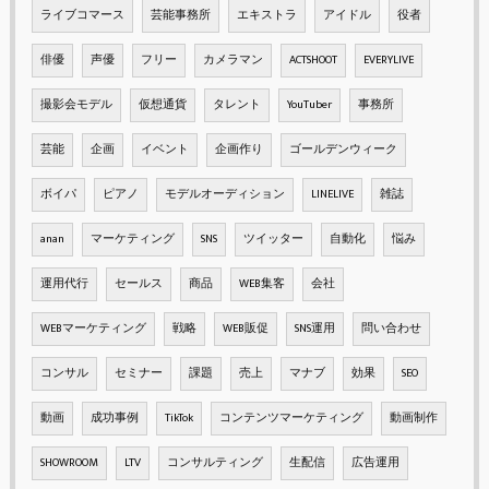
ライブコマース
芸能事務所
エキストラ
アイドル
役者
俳優
声優
フリー
カメラマン
ACTSHOOT
EVERYLIVE
撮影会モデル
仮想通貨
タレント
YouTuber
事務所
芸能
企画
イベント
企画作り
ゴールデンウィーク
ボイパ
ピアノ
モデルオーディション
LINELIVE
雑誌
anan
マーケティング
SNS
ツイッター
自動化
悩み
運用代行
セールス
商品
WEB集客
会社
WEBマーケティング
戦略
WEB販促
SNS運用
問い合わせ
コンサル
セミナー
課題
売上
マナブ
効果
SEO
動画
成功事例
TikTok
コンテンツマーケティング
動画制作
SHOWROOM
LTV
コンサルティング
生配信
広告運用