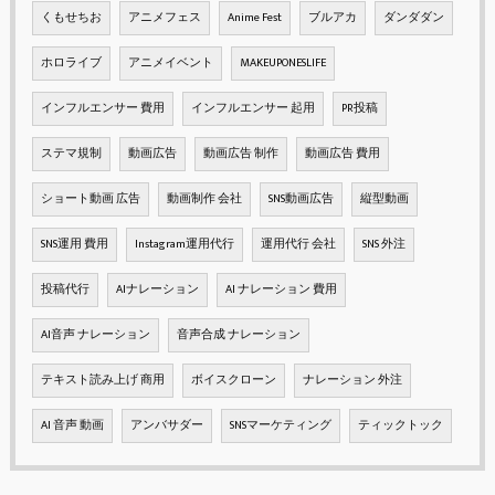
くもせちお
アニメフェス
Anime Fest
ブルアカ
ダンダダン
ホロライブ
アニメイベント
MAKEUPONESLIFE
インフルエンサー 費用
インフルエンサー 起用
PR投稿
ステマ規制
動画広告
動画広告 制作
動画広告 費用
ショート動画 広告
動画制作 会社
SNS動画広告
縦型動画
SNS運用 費用
Instagram運用代行
運用代行 会社
SNS 外注
投稿代行
AIナレーション
AI ナレーション 費用
AI音声 ナレーション
音声合成 ナレーション
テキスト読み上げ 商用
ボイスクローン
ナレーション 外注
AI 音声 動画
アンバサダー
SNSマーケティング
ティックトック