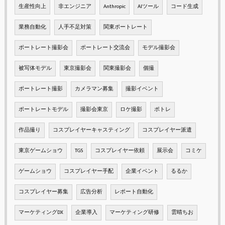
生産性向上
非エンジニア
Anthropic
AIツール
コード生成
業務自動化
人手不足対策
関東ポートレート
ポートレート撮影会
ポートレート交流会
モデル撮影会
被写体モデル
東京撮影会
関東撮影会
個撮
ポートレート撮影
カメラマン募集
撮影イベント
ポートレートモデル
撮影会東京
ロケ撮影
ポトレ
作品撮り
コスプレイヤーキャスティング
コスプレイヤー派遣
東京ゲームショウ
TGS
コスプレイヤー依頼
展示会
コミケ
ゲームショウ
コスプレイヤー手配
企業イベント
るるか
コスプレイヤー募集
広告分析
レポート自動化
マーケティングDX
企業導入
マーケティング研修
雲晴ちお