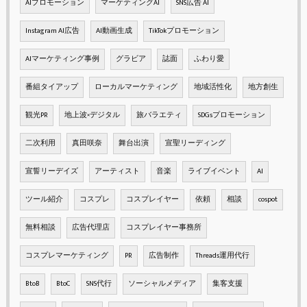
AIプロモーション
マーケティングAI
SNS広告 AI
Instagram AI広告
AI動画生成
TikTokプロモーション
AIマーケティング事例
グラビア
誌面
ふわり愛
番組タイアップ
ローカルマーケティング
地域活性化
地方創生
観光PR
地上波×デジタル
旅バラエティ
SDGsプロモーション
二次利用
真田咲奈
舞台出演
宣聖リーディング
宣誓リーデイズ
アーティスト
音楽
ライブイベント
AI
ツール紹介
コスプレ
コスプレイヤー
依頼
相談
cospot
無料相談
広告代理店
コスプレイヤー事務所
コスプレマーケティング
PR
広告制作
Threads運用代行
BtoB
BtoC
SNS代行
ソーシャルメディア
集客支援