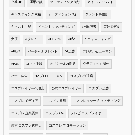
企業SNS
運用相談
マーケティング代行
アイドルイベント
キャスティング依頼
オーディション代行
タレント事務所
キャスト手配
イベントキャスティング
CM出演者
広告モデル
女優
AIタレント
AIモデル
AI広告
AIキャスティング
AI制作
バーチャルタレント
CG広告
デジタルヒューマン
AI CM
コスト削減
オリジナルAI開発
グラフィック制作
バナー広告
SNSプロモーション
コスプレ代理店
コスプレイヤー代理店
公式コスプレイヤー
コスプレ 広告
コスプレ メディア
コスプレ 番組
コスプレイヤー キャスティング
コスプレ 企業案件
コスプレ CM
テレビ コスプレイヤー
東京 コスプレ代理店
コスプレ プロモーション