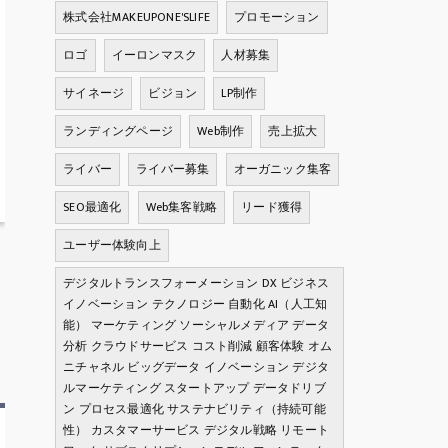
株式会社MAKEUPONE'SLIFE
プロモーション
ロゴ
イーロンマスク
人材募集
サイネージ
ビジョン
LP制作
ランディングページ
Web制作
売上拡大
ライバー
ライバー募集
オーガニック集客
SEO最適化
Web集客戦略
リード獲得
ユーザー体験向上
デジタルトランスフォーメーション DX ビジネス
イノベーション テクノロジー 自動化 AI（人工知
能） マーケティング ソーシャルメディア データ
分析 クラウドサービス コスト削減 顧客体験 オム
ニチャネル ビッグデータ イノベーション デジタ
ルマーケティング スタートアップ データドリブ
ン プロセス最適化 サステナビリティ（持続可能
性） カスタマーサービス デジタル戦略 リモート