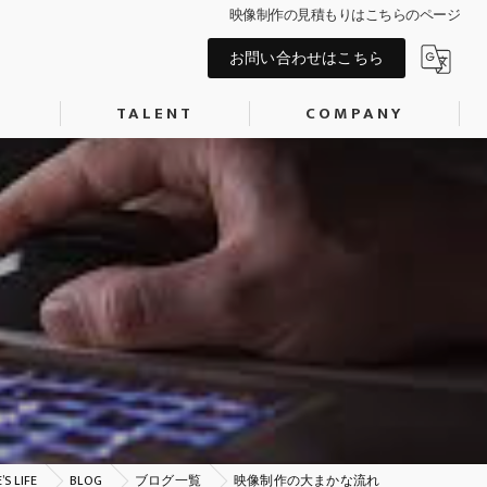
映像制作の見積もりはこちらのページ
お問い合わせはこちら
S
TALENT
COMPANY
AIタレント
会社概要
P制作
記事作成代行
キャスティング
COSPLAYER
MODEL
ACTOR
森神匠
早宮永璃菜
 LIFE
BLOG
ブログ一覧
映像制作の大まかな流れ
劇団「カウントダウン」