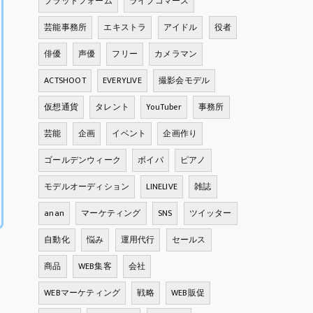
プラットフォーム
ライブコマース
芸能事務所
エキストラ
アイドル
役者
俳優
声優
フリー
カメラマン
ACTSHOOT
EVERYLIVE
撮影会モデル
仮想通貨
タレント
YouTuber
事務所
芸能
企画
イベント
企画作り
ゴールデンウィーク
ボイパ
ピアノ
モデルオーディション
LINELIVE
雑誌
anan
マーケティング
SNS
ツイッター
自動化
悩み
運用代行
セールス
商品
WEB集客
会社
WEBマーケティング
戦略
WEB販促