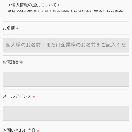
＜個人情報の提供について＞
当社ではお客様の同意を得た場合または法令に定められた場合
を除き、
取得した個人情報を第三者に提供することはいたしません。
お名前
※
＜個人情報の委託について＞
当社では、利用目的の達成に必要な範囲において、個人情報を
外部に委託する場合があります。
これらの委託先に対しては個人情報保護契約等の措置をとり、
お電話番号
適切な監督を行います。
＜個人情報の安全管理＞
当社では、個人情報の漏洩等がなされないよう、適切に安全管
メールアドレス
理対策を実施します。
※
＜個人情報を与えなかった場合に生じる結果＞
必要な情報を頂けない場合は、それに対応した当社のサービス
をご提供できない場合がございますので予めご了承ください。
お問い合わせ内容
※