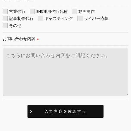
＜個人情報の開示･訂正・削除･利用停止の手続について＞
営業代行
SNS運用代行各種
動画制作
当社では、お客様の個人情報の開示･訂正･削除・利用停止の手
記事制作代行
キャスティング
ライバー応募
続を定めさせて頂いております。
その他
ご本人である事を確認のうえ、対応させて頂きます。
個人情報の開示･訂正･削除・利用停止の具体的手続きにつきま
お問い合わせ内容
※
しては、お電話でお問合せ下さい。