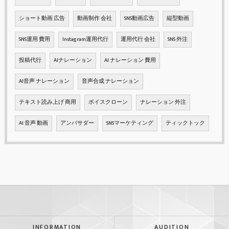
ショート動画 広告
動画制作 会社
SNS動画広告
縦型動画
SNS運用 費用
Instagram運用代行
運用代行 会社
SNS 外注
投稿代行
AIナレーション
AI ナレーション 費用
AI音声 ナレーション
音声合成 ナレーション
テキスト読み上げ 商用
ボイスクローン
ナレーション 外注
AI 音声 動画
アンバサダー
SNSマーケティング
ティックトック
INFORMATION
AUDITION