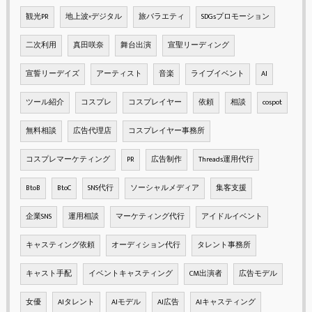
観光PR
地上波×デジタル
旅バラエティ
SDGsプロモーション
二次利用
真田咲奈
舞台出演
宣聖リーディング
宣誓リーデイズ
アーティスト
音楽
ライブイベント
AI
ツール紹介
コスプレ
コスプレイヤー
依頼
相談
cospot
無料相談
広告代理店
コスプレイヤー事務所
コスプレマーケティング
PR
広告制作
Threads運用代行
BtoB
BtoC
SNS代行
ソーシャルメディア
集客支援
企業SNS
運用相談
マーケティング代行
アイドルイベント
キャスティング依頼
オーディション代行
タレント事務所
キャスト手配
イベントキャスティング
CM出演者
広告モデル
女優
AIタレント
AIモデル
AI広告
AIキャスティング