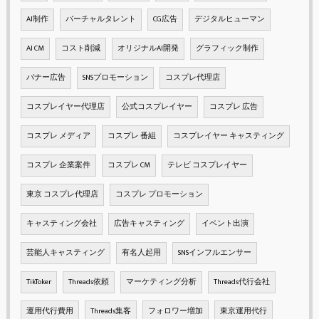
AI制作
バーチャルタレント
CG広告
デジタルヒューマン
AI CM
コスト削減
オリジナルAI開発
グラフィック制作
バナー広告
SNSプロモーション
コスプレ代理店
コスプレイヤー代理店
公式コスプレイヤー
コスプレ 広告
コスプレ メディア
コスプレ 番組
コスプレイヤー キャスティング
コスプレ 企業案件
コスプレ CM
テレビ コスプレイヤー
東京 コスプレ代理店
コスプレ プロモーション
キャスティング会社
広告キャスティング
イベント出演
芸能人キャスティング
有名人起用
SNSインフルエンサー
TikToker
Threads依頼
マーケティング分析
Threads代行会社
運用代行費用
Threads集客
フォロワー増加
東京運用代行