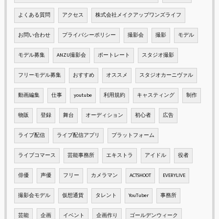
よくある質問
アクセス
株式会社メイクアップワンズライフ
お問い合わせ
プライバシーポリシー
撮影会
撮影
モデル
モデル募集
ANZU撮影会
ポートレート
スタジオ撮影
フリーモデル募集
おすすめ
オススメ
スタジオカーニヴァル
動画編集
仕事
youtube
利用規約
キャスティング
制作
物販
登録
舞台
オーディション
初心者
広告
ライブ配信
ライブ配信アプリ
プラットフォーム
ライブコマース
芸能事務所
エキストラ
アイドル
役者
俳優
声優
フリー
カメラマン
ACTSHOOT
EVERYLIVE
撮影会モデル
仮想通貨
タレント
YouTuber
事務所
芸能
企画
イベント
企画作り
ゴールデンウィーク