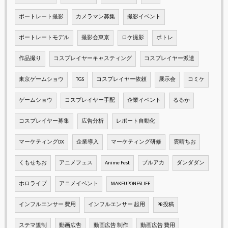
ポートレート撮影
カメラマン募集
撮影イベント
ポートレートモデル
撮影会東京
ロケ撮影
ポトレ
作品撮り
コスプレイヤーキャスティング
コスプレイヤー派遣
東京ゲームショウ
TGS
コスプレイヤー依頼
展示会
コミケ
ゲームショウ
コスプレイヤー手配
企業イベント
るるか
コスプレイヤー募集
広告分析
レポート自動化
マーケティングDX
企業導入
マーケティング研修
雲晴ちお
くもせちお
アニメフェス
Anime Fest
ブルアカ
ダンダダン
ホロライブ
アニメイベント
MAKEUPONESLIFE
インフルエンサー 費用
インフルエンサー 起用
PR投稿
ステマ規制
動画広告
動画広告 制作
動画広告 費用