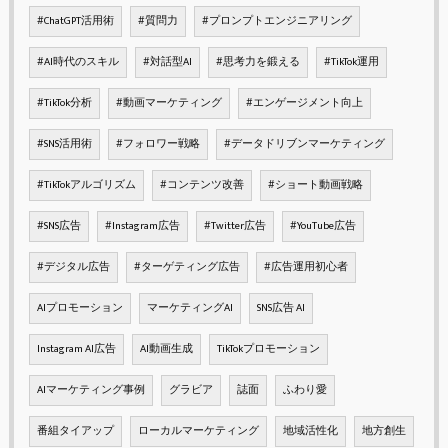
#ChatGPT活用術
#質問力
#プロンプトエンジニアリング
#AI時代のスキル
#対話型AI
#思考力を鍛える
#TikTok運用
#TikTok分析
#動画マーケティング
#エンゲージメント向上
#SNS活用術
#フォロワー戦略
#データドリブンマーケティング
#TikTokアルゴリズム
#コンテンツ改善
#ショート動画戦略
#SNS広告
#Instagram広告
#Twitter広告
#YouTube広告
#デジタル広告
#ターゲティング広告
#広告運用初心者
AIプロモーション
マーケティングAI
SNS広告 AI
Instagram AI広告
AI動画生成
TikTokプロモーション
AIマーケティング事例
グラビア
誌面
ふわり愛
番組タイアップ
ローカルマーケティング
地域活性化
地方創生