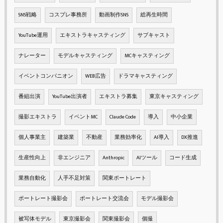
SNS戦略
コスプレ事務所
動画制作SNS
総再生時間
YouTube運用
エキストラキャスティング
サブキャスト
ナレーター
モデルキャスティング
MCキャスティング
イベントコンパニオン
WEB広告
ドラマキャスティング
番組出演
YouTube出演者
エキストラ募集
東京キャスティング
撮影エキストラ
イベントMC
Claude Code
導入
中小企業
個人事業主
建築業
不動産
業務効率化
AI導入
DX推進
生産性向上
非エンジニア
Anthropic
AIツール
コード生成
業務自動化
人手不足対策
関東ポートレート
ポートレート撮影会
ポートレート交流会
モデル撮影会
被写体モデル
東京撮影会
関東撮影会
個撮