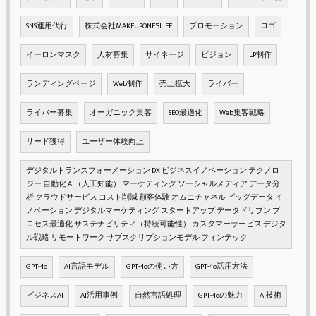
SNS運用代行
株式会社MAKEUPONE'SLIFE
プロモーション
ロゴ
イーロンマスク
人材募集
サイネージ
ビジョン
LP制作
ランディングページ
Web制作
売上拡大
ライバー
ライバー募集
オーガニック集客
SEO最適化
Web集客戦略
リード獲得
ユーザー体験向上
デジタルトランスフォーメーション DX ビジネスイノベーション テクノロ
ジー 自動化 AI（人工知能） マーケティング ソーシャルメディア データ分
析 クラウドサービス コスト削減 顧客体験 オムニチャネル ビッグデータ イ
ノベーション デジタルマーケティング スタートアップ データドリブン プ
ロセス最適化 サステナビリティ（持続可能性） カスタマーサービス デジタ
ル戦略 リモートワーク サブスクリプションモデル フィンテック
GPT-4o
AI言語モデル
GPT-4oの使い方
GPT-4o活用方法
ビジネスAI
AI活用事例
自然言語処理
GPT-4oの魅力
AI技術