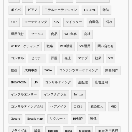
ボイパ
ピアノ
モデルオーディション
LINELIVE
雑誌
anan
マーケティング
SNS
ツイッター
自動化
悩み
運用代行
セールス
商品
WEB集客
会社
WEBマーケティング
戦略
WEB販促
SNS運用
問い合わせ
コンサル
セミナー
課題
売上
マナブ
効果
SEO
動画
成功事例
TikTok
コンテンツマーケティング
動画制作
SHOWROOM
LTV
コンサルティング
生配信
広告運用
インフルエンサー
インスタグラム
Twitter
コンサルティング会社
ヘアメイク
コロナ
感染拡大
MEO
Google
Google map
リクルート
HP制作
映像
ブライダル
編集
Threads
meta
facebook
TikTok運用代行