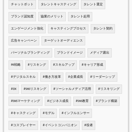
チャットボット
タレントキャスティング
タレント選定
ブランド認知度
協業のメリット
タレント起用
エンゲージメント強化
キャスティングプロセス
タレント契約
広告キャンペーン
ターゲットオーディエンス
パーソナルブランディング
ブランドイメージ
メディア露出
PR戦略
#リスキング
#スキルアップ
#キャリア形成
#デジタルスキル
#働き方改革
#企業成長
#リーダーシップ
#DX
#SNSリスキング
#ソーシャルメディア活用
#リスキリング
#SNSマーケティング
#ビジネス成長
#SNS教育
#ブランド構築
#キャスティング
#モデル
#インフルエンサー
#コスプレイヤー
#イベントコンパニオン
#役者