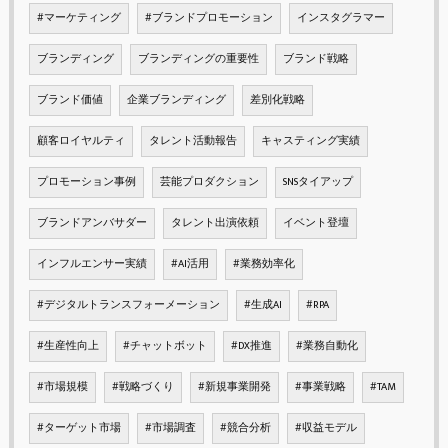
#マーケティング
#ブランドプロモーション
インスタグラマー
ブランディング
ブランディングの重要性
ブランド戦略
ブランド価値
企業ブランディング
差別化戦略
顧客ロイヤルティ
タレント活動報告
キャスティング実績
プロモーション事例
芸能プロダクション
SNSタイアップ
ブランドアンバサダー
タレント出演依頼
イベント登壇
インフルエンサー実績
#AI活用
#業務効率化
#デジタルトランスフォーメーション
#生成AI
#RPA
#生産性向上
#チャットボット
#DX推進
#業務自動化
#市場規模
#戦略づくり
#新規事業開発
#事業戦略
#TAM
#ターゲット市場
#市場調査
#競合分析
#収益モデル