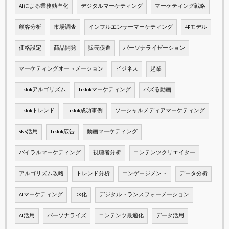
AIによる業務効率化
デジタルマーケティング
マーケティング戦略
顧客分析
市場調査
インフルエンサーマーケティング
4Pモデル
価格設定
商品開発
販売促進
パーソナライゼーション
マーケティングオートメーション
ビジネス
起業
TikTokアルゴリズム
TikTokマーケティング
バズる動画
TikTokトレンド
TikTok成功事例
ソーシャルメディアマーケティング
SNS活用
TikTok広告
動画マーケティング
バイラルマーケティング
視聴者分析
コンテンツクリエイター
アルゴリズム攻略
トレンド分析
エンゲージメント
データ分析
AIマーケティング
DX化
デジタルトランスフォーメーション
AI活用
パーソナライズ
コンテンツ最適化
データ活用