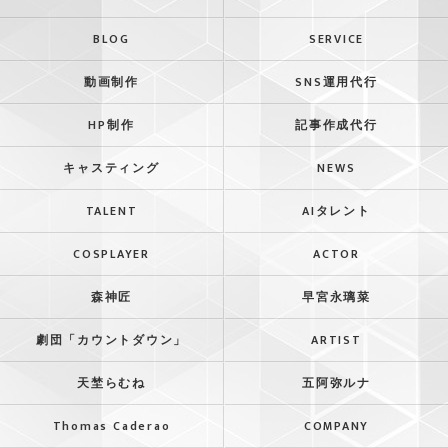
BLOG
SERVICE
動画制作
SNS運用代行
HP制作
記事作成代行
キャスティング
NEWS
TALENT
AIタレント
COSPLAYER
ACTOR
森神匠
早宮永璃菜
劇団「カウントダウン」
ARTIST
天埜らむね
五阿弥ルナ
Thomas Caderao
COMPANY