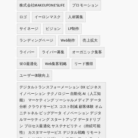
株式会社MAKEUPONE'SLIFE
プロモーション
ロゴ
イーロンマスク
人材募集
サイネージ
ビジョン
LP制作
ランディングページ
Web制作
売上拡大
ライバー
ライバー募集
オーガニック集客
SEO最適化
Web集客戦略
リード獲得
ユーザー体験向上
デジタルトランスフォーメーション DX ビジネス
イノベーション テクノロジー 自動化 AI（人工知
能） マーケティング ソーシャルメディア データ
分析 クラウドサービス コスト削減 顧客体験 オム
ニチャネル ビッグデータ イノベーション デジタ
ルマーケティング スタートアップ データドリブ
ン プロセス最適化 サステナビリティ（持続可能
性） カスタマーサービス デジタル戦略 リモート