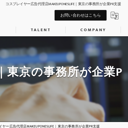
コスプレイヤー広告代理店MAKEUPONESLIFE｜東京の事務所が企業PR支援
お問い合わせはこちら
S
TALENT
COMPANY
AIタレント
会社概要
P制作
記事作成代行
キャスティング
COSPLAYER
FE｜東京の事務所が企業P
MODEL
ACTOR
森神匠
早宮永璃菜
ヤー広告代理店MAKEUPONESLIFE｜東京の事務所が企業PR支援
劇団「カウントダウン」