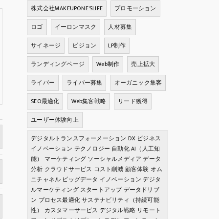
株式会社MAKEUPONE'SLIFE
プロモーション
ロゴ
イーロンマスク
人材募集
サイネージ
ビジョン
LP制作
ランディングページ
Web制作
売上拡大
ライバー
ライバー募集
オーガニック集客
SEO最適化
Web集客戦略
リード獲得
ユーザー体験向上
デジタルトランスフォーメーション DX ビジネス
イノベーション テクノロジー 自動化 AI（人工知
能） マーケティング ソーシャルメディア データ
分析 クラウドサービス コスト削減 顧客体験 オム
ニチャネル ビッグデータ イノベーション デジタ
ルマーケティング スタートアップ データドリブ
ン プロセス最適化 サステナビリティ（持続可能
性） カスタマーサービス デジタル戦略 リモート