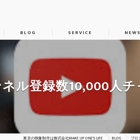
BLOG
SERVICE
NEW
動画制作
SNS運用代行
H
ャンネル登録数10,000
東京の映像制作は株式会社MAKE UP ONE’S LIFE
BLOG
ブロ