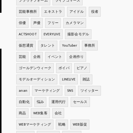
プラットフォーム
ライブコマース
芸能事務所
エキストラ
アイドル
役者
俳優
声優
フリー
カメラマン
ACTSHOOT
EVERYLIVE
撮影会モデル
仮想通貨
タレント
YouTuber
事務所
芸能
企画
イベント
企画作り
ゴールデンウィーク
ボイパ
ピアノ
モデルオーディション
LINELIVE
雑誌
anan
マーケティング
SNS
ツイッター
自動化
悩み
運用代行
セールス
商品
WEB集客
会社
WEBマーケティング
戦略
WEB販促