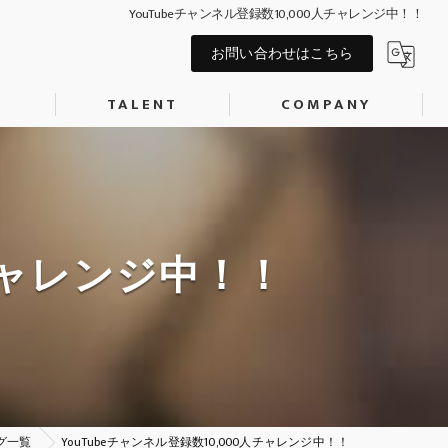
YouTubeチャンネル登録数10,000人チャレンジ中！！
お問い合わせはこちら
S
TALENT
COMPANY
AIタレント
会社概要
P制作
記事作成代行
キャスティング
COSPLAYER
人チャレンジ中！！
MODEL
ACTOR
森神匠
早宮永璃菜
グ一覧
YouTubeチャンネル登録数10,000人チャレンジ中！！
劇団「カウントダウン」