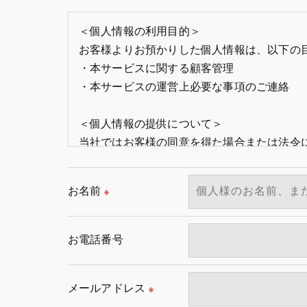
＜個人情報の利用目的＞
お客様よりお預かりした個人情報は、以下の
・本サービスに関する顧客管理
・本サービスの運営上必要な事項のご連絡
＜個人情報の提供について＞
当社ではお客様の同意を得た場合または法令
取得した個人情報を第三者に提供することは
お名前
※
＜個人情報の委託について＞
当社では、利用目的の達成に必要な範囲にお
これらの委託先に対しては個人情報保護契約
お電話番号
＜個人情報の安全管理＞
メールアドレス
当社では、個人情報の漏洩等がなされないよ
※