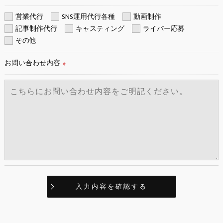
＜個人情報の開示･訂正・削除･利用停止の手続について＞
営業代行
SNS運用代行各種
動画制作
当社では、お客様の個人情報の開示･訂正･削除・利用停止の手
記事制作代行
キャスティング
ライバー応募
続を定めさせて頂いております。
その他
ご本人である事を確認のうえ、対応させて頂きます。
個人情報の開示･訂正･削除・利用停止の具体的手続きにつきま
お問い合わせ内容
※
しては、お電話でお問合せ下さい。