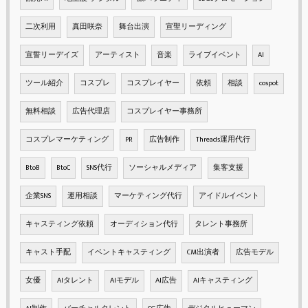
二次利用
真田咲奈
舞台出演
宣聖リーディング
宣誓リーデイズ
アーティスト
音楽
ライブイベント
AI
ツール紹介
コスプレ
コスプレイヤー
依頼
相談
cospot
無料相談
広告代理店
コスプレイヤー事務所
コスプレマーケティング
PR
広告制作
Threads運用代行
BtoB
BtoC
SNS代行
ソーシャルメディア
集客支援
企業SNS
運用相談
マーケティング代行
アイドルイベント
キャスティング依頼
オーディション代行
タレント事務所
キャスト手配
イベントキャスティング
CM出演者
広告モデル
女優
AIタレント
AIモデル
AI広告
AIキャスティング