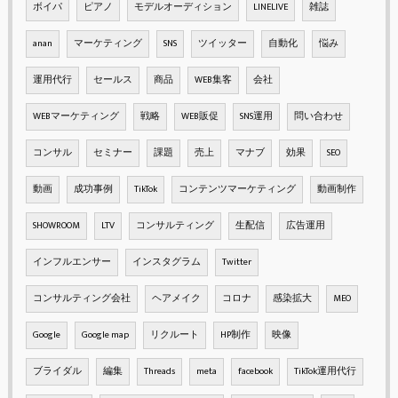
ボイパ
ピアノ
モデルオーディション
LINELIVE
雑誌
anan
マーケティング
SNS
ツイッター
自動化
悩み
運用代行
セールス
商品
WEB集客
会社
WEBマーケティング
戦略
WEB販促
SNS運用
問い合わせ
コンサル
セミナー
課題
売上
マナブ
効果
SEO
動画
成功事例
TikTok
コンテンツマーケティング
動画制作
SHOWROOM
LTV
コンサルティング
生配信
広告運用
インフルエンサー
インスタグラム
Twitter
コンサルティング会社
ヘアメイク
コロナ
感染拡大
MEO
Google
Google map
リクルート
HP制作
映像
ブライダル
編集
Threads
meta
facebook
TikTok運用代行