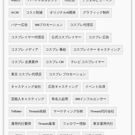
AI制作
バーチャルタレント
CG広告
デジタルヒューマン
AI CM
コスト削減
オリジナルAI開発
グラフィック制作
バナー広告
SNSプロモーション
コスプレ代理店
コスプレイヤー代理店
公式コスプレイヤー
コスプレ 広告
コスプレ メディア
コスプレ 番組
コスプレイヤー キャスティング
コスプレ 企業案件
コスプレ CM
テレビ コスプレイヤー
東京 コスプレ代理店
コスプレ プロモーション
キャスティング会社
広告キャスティング
イベント出演
芸能人キャスティング
有名人起用
SNSインフルエンサー
TikToker
Threads依頼
マーケティング分析
Threads代行会社
運用代行費用
Threads集客
フォロワー増加
東京運用代行