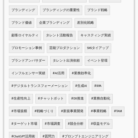
ブランディング
ブランディングの重要性
ブランド戦略
ブランド価値
企業ブランディング
差別化戦略
顧客ロイヤルティ
タレント活動報告
キャスティング実績
プロモーション事例
芸能プロダクション
SNSタイアップ
ブランドアンバサダー
タレント出演依頼
イベント登壇
インフルエンサー実績
#AI活用
#業務効率化
#デジタルトランスフォーメーション
#生成AI
#RPA
#生産性向上
#チャットボット
#DX推進
#業務自動化
#市場規模
#戦略づくり
#新規事業開発
#事業戦略
#TAM
#ターゲット市場
#市場調査
#競合分析
#収益モデル
#ChatGPT活用術
#質問力
#プロンプトエンジニアリング