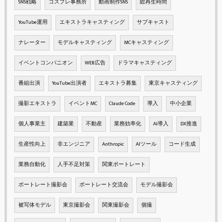
SNS戦略
コスプレ事務所
動画制作SNS
総再生時間
YouTube運用
エキストラキャスティング
サブキャスト
ナレーター
モデルキャスティング
MCキャスティング
イベントコンパニオン
WEB広告
ドラマキャスティング
番組出演
YouTube出演者
エキストラ募集
東京キャスティング
撮影エキストラ
イベントMC
Claude Code
導入
中小企業
個人事業主
建築業
不動産
業務効率化
AI導入
DX推進
生産性向上
非エンジニア
Anthropic
AIツール
コード生成
業務自動化
人手不足対策
関東ポートレート
ポートレート撮影会
ポートレート交流会
モデル撮影会
被写体モデル
東京撮影会
関東撮影会
個撮