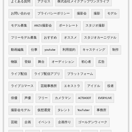
よくある質問
アクセス
株式会社メイクアップワンズライフ
お問い合わせ
プライバシーポリシー
撮影会
撮影
モデル
モデル募集
ANZU撮影会
ポートレート
スタジオ撮影
フリーモデル募集
おすすめ
オススメ
スタジオカーニヴァル
動画編集
仕事
youtube
利用規約
キャスティング
制作
物販
登録
舞台
オーディション
初心者
広告
ライブ配信
ライブ配信アプリ
プラットフォーム
ライブコマース
芸能事務所
エキストラ
アイドル
役者
俳優
声優
フリー
カメラマン
ACTSHOOT
EVERYLIVE
撮影会モデル
仮想通貨
タレント
YouTuber
事務所
芸能
企画
イベント
企画作り
ゴールデンウィーク