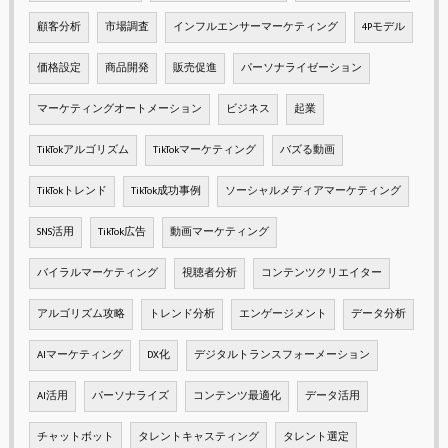
顧客分析
市場調査
インフルエンサーマーケティング
4Pモデル
価格設定
商品開発
販売促進
パーソナライゼーション
マーケティングオートメーション
ビジネス
起業
TikTokアルゴリズム
TikTokマーケティング
バズる動画
TikTokトレンド
TikTok成功事例
ソーシャルメディアマーケティング
SNS活用
TikTok広告
動画マーケティング
バイラルマーケティング
視聴者分析
コンテンツクリエイター
アルゴリズム攻略
トレンド分析
エンゲージメント
データ分析
AIマーケティング
DX化
デジタルトランスフォーメーション
AI活用
パーソナライズ
コンテンツ最適化
データ活用
チャットボット
タレントキャスティング
タレント選定