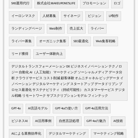
SNS運用代行
株式会社MAKEUPONE'SLIFE
プロモーション
ロゴ
イーロンマスク
人材募集
サイネージ
ビジョン
LP制作
ランディングページ
Web制作
売上拡大
ライバー
ライバー募集
オーガニック集客
SEO最適化
Web集客戦略
リード獲得
ユーザー体験向上
デジタルトランスフォーメーション DX ビジネスイノベーション テクノロ
ジー 自動化 AI（人工知能） マーケティング ソーシャルメディア データ分
析 クラウドサービス コスト削減 顧客体験 オムニチャネル ビッグデータ イ
ノベーション デジタルマーケティング スタートアップ データドリブン プ
ロセス最適化 サステナビリティ（持続可能性） カスタマーサービス デジタ
ル戦略 リモートワーク サブスクリプションモデル フィンテック
GPT-4o
AI言語モデル
GPT-4oの使い方
GPT-4o活用方法
ビジネスAI
AI活用事例
自然言語処理
GPT-4oの魅力
AI技術
AIによる業務効率化
デジタルマーケティング
マーケティング戦略