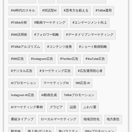
#AI時代のスキル
#対話型AI
#思考力を鍛える
#TikTok運用
#TikTok分析
#動画マーケティング
#エンゲージメント向上
#SNS活用術
#フォロワー戦略
#データドリブンマーケティング
#TikTokアルゴリズム
#コンテンツ改善
#ショート動画戦略
#SNS広告
#Instagram広告
#Twitter広告
#YouTube広告
#デジタル広告
#ターゲティング広告
#広告運用初心者
AIプロモーション
マーケティングAI
SNS広告 AI
Instagram AI広告
AI動画生成
TikTokプロモーション
AIマーケティング事例
グラビア
誌面
ふわり愛
番組タイアップ
ローカルマーケティング
地域活性化
地方創生
観光PR
地上波×デジタル
旅バラエティ
SDGsプロモーション