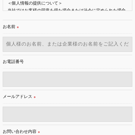
＜個人情報の提供について＞
当社ではお客様の同意を得た場合または法令に定められた場合
を除き、
取得した個人情報を第三者に提供することはいたしません。
お名前
※
＜個人情報の委託について＞
当社では、利用目的の達成に必要な範囲において、個人情報を
外部に委託する場合があります。
これらの委託先に対しては個人情報保護契約等の措置をとり、
お電話番号
適切な監督を行います。
＜個人情報の安全管理＞
当社では、個人情報の漏洩等がなされないよう、適切に安全管
メールアドレス
理対策を実施します。
※
＜個人情報を与えなかった場合に生じる結果＞
必要な情報を頂けない場合は、それに対応した当社のサービス
をご提供できない場合がございますので予めご了承ください。
お問い合わせ内容
※