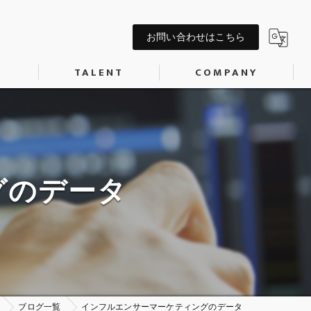
お問い合わせはこちら
S
TALENT
COMPANY
AIタレント
会社概要
P制作
記事作成代行
キャスティング
COSPLAYER
グのデータ
MODEL
ACTOR
森神匠
早宮永璃菜
ブログ一覧
インフルエンサーマーケティングのデータ
劇団「カウントダウン」