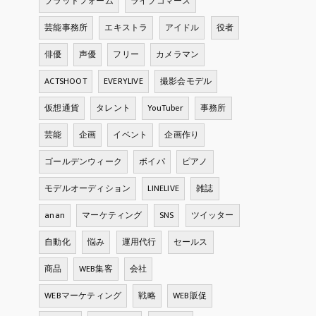
プラットフォーム
ライブコマース
芸能事務所
エキストラ
アイドル
役者
俳優
声優
フリー
カメラマン
ACTSHOOT
EVERYLIVE
撮影会モデル
仮想通貨
タレント
YouTuber
事務所
芸能
企画
イベント
企画作り
ゴールデンウィーク
ボイパ
ピアノ
モデルオーディション
LINELIVE
雑誌
anan
マーケティング
SNS
ツイッター
自動化
悩み
運用代行
セールス
商品
WEB集客
会社
WEBマーケティング
戦略
WEB販促