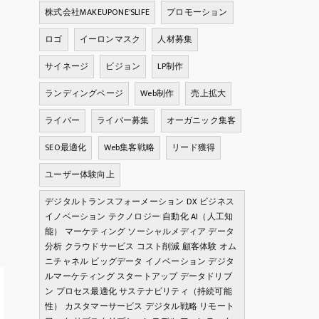
株式会社MAKEUPONE'SLIFE
プロモーション
ロゴ
イーロンマスク
人材募集
サイネージ
ビジョン
LP制作
ランディングページ
Web制作
売上拡大
ライバー
ライバー募集
オーガニック集客
SEO最適化
Web集客戦略
リード獲得
ユーザー体験向上
デジタルトランスフォーメーション DX ビジネス
イノベーション テクノロジー 自動化 AI（人工知
能） マーケティング ソーシャルメディア データ
分析 クラウドサービス コスト削減 顧客体験 オム
ニチャネル ビッグデータ イノベーション デジタ
ルマーケティング スタートアップ データドリブ
ン プロセス最適化 サステナビリティ（持続可能
性） カスタマーサービス デジタル戦略 リモート