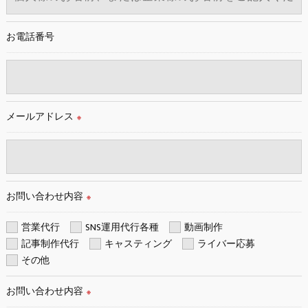
当社では、利用目的の達成に必要な範囲において、個人情報を
外部に委託する場合があります。
これらの委託先に対しては個人情報保護契約等の措置をとり、
お電話番号
適切な監督を行います。
＜個人情報の安全管理＞
当社では、個人情報の漏洩等がなされないよう、適切に安全管
メールアドレス
理対策を実施します。
※
＜個人情報を与えなかった場合に生じる結果＞
必要な情報を頂けない場合は、それに対応した当社のサービス
をご提供できない場合がございますので予めご了承ください。
お問い合わせ内容
※
＜個人情報の開示･訂正・削除･利用停止の手続について＞
営業代行
SNS運用代行各種
動画制作
当社では、お客様の個人情報の開示･訂正･削除・利用停止の手
記事制作代行
キャスティング
ライバー応募
続を定めさせて頂いております。
その他
ご本人である事を確認のうえ、対応させて頂きます。
個人情報の開示･訂正･削除・利用停止の具体的手続きにつきま
お問い合わせ内容
※
しては、お電話でお問合せ下さい。